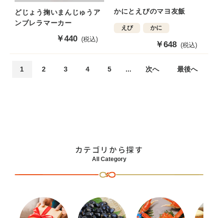
かにとえびのマヨ友飯
どじょう掬いまんじゅうア
ンブレラマーカー
えび
かに
販
￥440
(税込)
販
￥648
(税込)
売
売
価
価
格
1
2
3
4
5
...
次へ
最後へ
格
カテゴリから探す
All Category