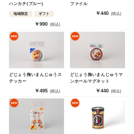
ハンカチ(ブルー)
ファイル
販
￥440
(税込)
地域限定
ギフト
売
販
￥990
(税込)
価
売
格
価
格
どじょう掬いまんじゅうス
どじょう掬いまんじゅうマ
テッカー
ンホールマグネット
販
￥495
販
￥440
(税込)
(税込)
売
売
価
価
格
格