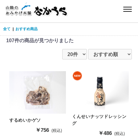
全て
|
おすすめ商品
107件
の商品が見つかりました
くんせいナッツドレッシン
するめいかゲソ
グ
販
￥756
(税込)
販
￥486
(税込)
売