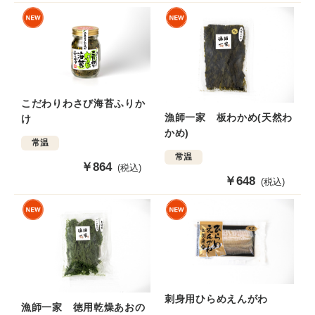
売
価
価
格
格
こだわりわさび海苔ふりか
漁師一家 板わかめ(天然わ
け
かめ)
常温
常温
販
￥864
(税込)
販
￥648
売
(税込)
売
価
価
格
格
刺身用ひらめえんがわ
漁師一家 徳用乾燥あおの