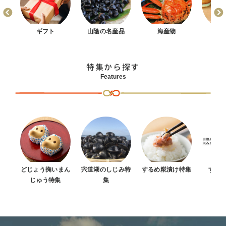
まん
ギフト
山陰の名産品
海産物
お
特集から探す
Features
どじょう掬いまん
宍道湖のしじみ特
するめ糀漬け特集
すべ
じゅう特集
集