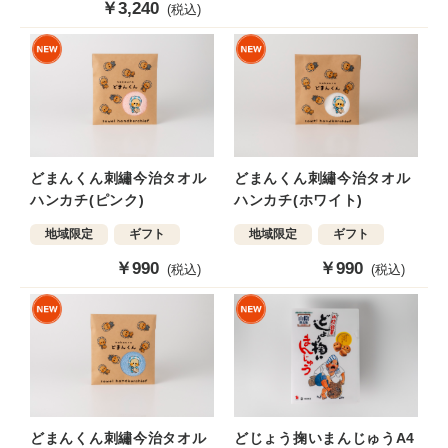
販
￥3,240
(税込)
価
売
格
価
格
どまんくん刺繡今治タオル
どまんくん刺繡今治タオル
ハンカチ(ピンク)
ハンカチ(ホワイト)
地域限定
ギフト
地域限定
ギフト
販
￥990
販
￥990
(税込)
(税込)
売
売
価
価
格
格
どまんくん刺繡今治タオル
どじょう掬いまんじゅうA4