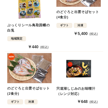
のどぐろと出雲そばセット
(4食分)
ぷっくりシール鳥取因幡の
ギフト
冷凍
白兎
販
￥5,400
(税込)
売
地域限定
価
販
￥440
(税込)
格
売
価
格
のどぐろと出雲そばセット
宍道湖しじみのお味噌汁
(2食分)
（レンジ対応）
販
￥648
ギフト
冷凍
(税込)
売