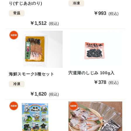
り(すじあおのり)
冷凍
販
￥993
常温
(税込)
売
販
￥1,512
(税込)
価
売
格
価
格
宍道湖のしじみ 100g入
海鮮スモーク3種セット
販
￥378
(税込)
冷凍
売
販
￥1,620
価
(税込)
売
格
価
格