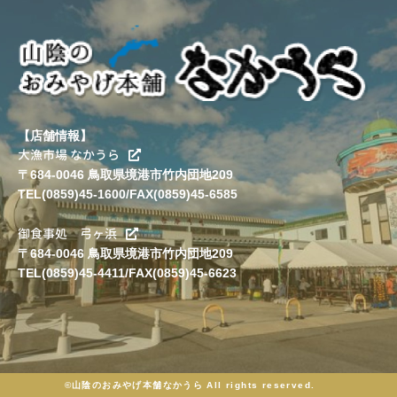
【店舗情報】
大漁市場 なかうら
〒684-0046 鳥取県境港市竹内団地209
TEL(0859)45-1600/FAX(0859)45-6585
御食事処 弓ヶ浜
〒684-0046 鳥取県境港市竹内団地209
TEL(0859)45-4411/FAX(0859)45-6623
©山陰のおみやげ本舗なかうら All rights reserved.