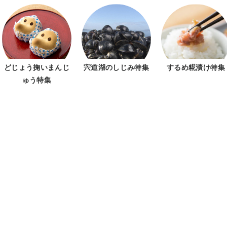
どじょう掬いまんじ
宍道湖のしじみ特集
するめ糀漬け特集
ゅう特集