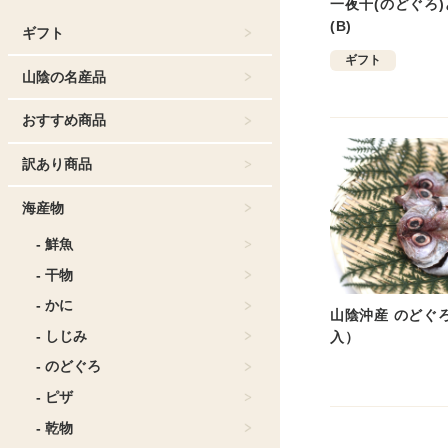
一夜干(のどぐろ
(B)
ギフト
ギフト
山陰の名産品
おすすめ商品
訳あり商品
海産物
- 鮮魚
- 干物
- かに
山陰沖産 のどぐ
- しじみ
入）
- のどぐろ
- ピザ
- 乾物