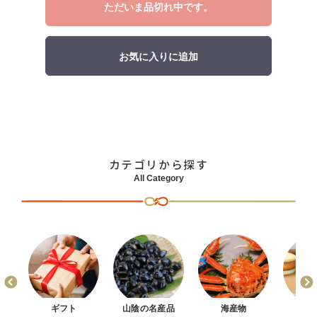
ただいま品切れ中です。
格
お気に入りに追加
カテゴリから探す
All Category
まん
ギフト
山陰の名産品
海産物
お