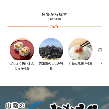
特集から探す
Features
どじょう掬いまん
宍道湖のしじみ特
するめ糀漬け特集
すべ
じゅう特集
集