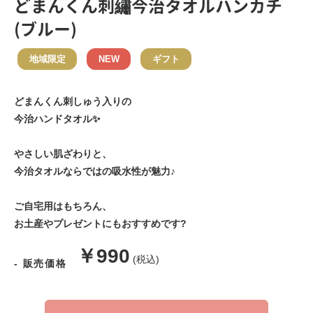
どまんくん刺繡今治タオルハンカチ
(ブルー)
地域限定
NEW
ギフト
どまんくん刺しゅう入りの
今治ハンドタオル✨
やさしい肌ざわりと、
今治タオルならではの吸水性が魅力♪
ご自宅用はもちろん、
お土産やプレゼントにもおすすめです?
販
￥990
(税込)
- 販売価格
売
価