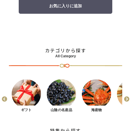
お気に入りに追加
カテゴリから探す
All Category
まん
ギフト
山陰の名産品
海産物
お
特集から探す