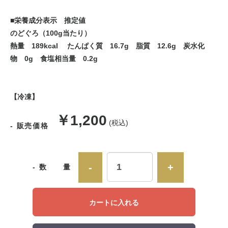
■栄養成分表示 推定値
のどぐろ（100g当たり）
熱量 189kcal たんぱく質 16.7g 脂質 12.6g 炭水化
物 0g 食塩相当量 0.2g
【冷凍】
販
￥1,200
(税込)
- 販売価格
売
価
-
+
- 数 量
格
カートに入れる