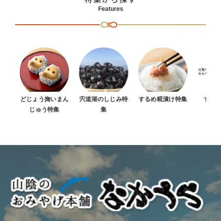
Features
どじょう掬いまん
宍道湖のしじみ特
するめ糀漬け特集
すべ
じゅう特集
集