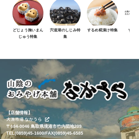
どじょう掬いまん
宍道湖のしじみ特
するめ糀漬け特集
すべ
じゅう特集
集
【店舗情報】
大漁市場 なかうら
〒684-0046 鳥取県境港市竹内団地209
TEL(0859)45-1600/FAX(0859)45-6585