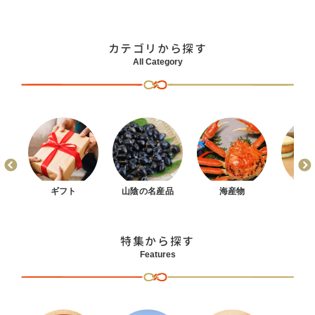
カテゴリから探す
All Category
まん
ギフト
山陰の名産品
海産物
お
特集から探す
Features