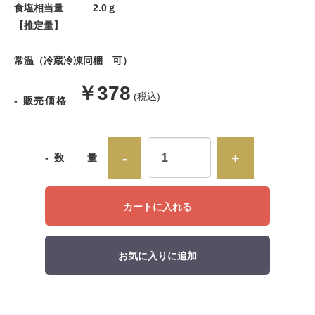
食塩相当量 2.0ｇ
【推定量】
常温（冷蔵冷凍同梱 可）
販
￥378
(税込)
- 販売価格
売
価
-
+
- 数 量
格
カートに入れる
お気に入りに追加