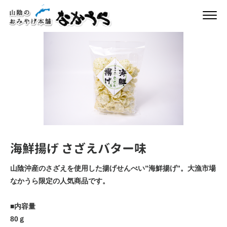
海鮮揚げ さざえバター味
山陰沖産のさざえを使用した揚げせんべい”海鮮揚げ”。大漁市場
なかうら限定の人気商品です。
■内容量
80ｇ