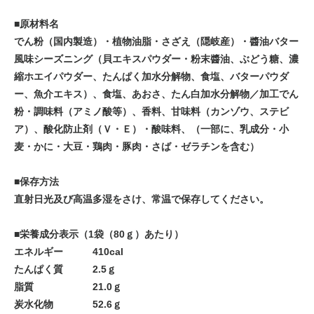
■原材料名
でん粉（国内製造）・植物油脂・さざえ（隠岐産）・醬油バター
風味シーズニング（貝エキスパウダー・粉末醬油、ぶどう糖、濃
縮ホエイパウダー、たんぱく加水分解物、食塩、バターパウダ
ー、魚介エキス）、食塩、あおさ、たん白加水分解物／加工でん
粉・調味料（アミノ酸等）、香料、甘味料（カンゾウ、ステビ
ア）、酸化防止剤（Ｖ・Ｅ）・酸味料、（一部に、乳成分・小
麦・かに・大豆・鶏肉・豚肉・さば・ゼラチンを含む）
■保存方法
直射日光及び高温多湿をさけ、常温で保存してください。
■栄養成分表示（1袋（80ｇ）あたり）
エネルギー 410cal
たんぱく質 2.5ｇ
脂質 21.0ｇ
炭水化物 52.6ｇ