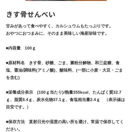
きす骨せんべい
甘みがあって食べやすく、カルシュウムもたっぷりです。
おやつにおつまみに、そのまま美味しい海産珍味です。
■内容量 100ｇ
■原材料名 きす骨、砂糖、ごま、澱粉分解物、和三盆糖、食
塩、醤油/調味料(アミノ酸)、酸味料、(一部に小麦・大豆・ごま
を含む)
■栄養成分表示 (100ｇ当たり)/熱量355kcal、たんぱく質32.7
ｇ、脂質8.4ｇ、炭水化物37.1ｇ、食塩相当量2.4ｇ （表示値は
目安です。）
■保存方法 直射日光や湿度の高い所を避け、常温で保存してく
ださい。