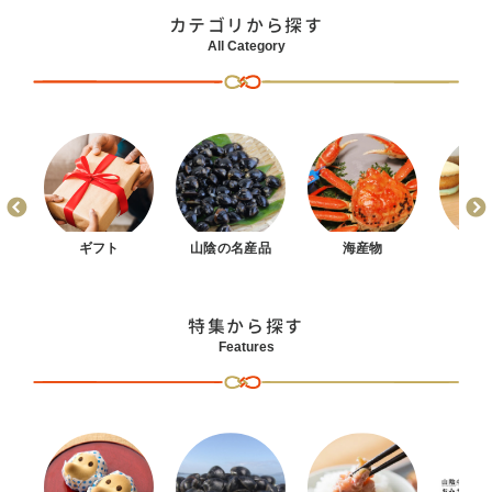
カテゴリから探す
All Category
まん
ギフト
山陰の名産品
海産物
お
特集から探す
Features