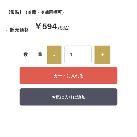
【常温】（冷蔵・冷凍同梱可）
販
￥594
(税込)
- 販売価格
売
価
-
+
- 数 量
格
カートに入れる
お気に入りに追加