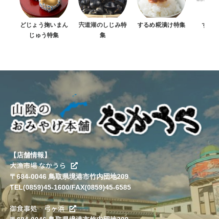
どじょう掬いまん
宍道湖のしじみ特
するめ糀漬け特集
すべ
じゅう特集
集
【店舗情報】
大漁市場 なかうら
〒684-0046 鳥取県境港市竹内団地209
TEL(0859)45-1600/FAX(0859)45-6585
御食事処 弓ヶ浜