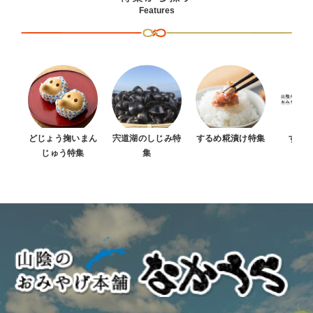
Features
どじょう掬いまん
宍道湖のしじみ特
するめ糀漬け特集
すべ
じゅう特集
集