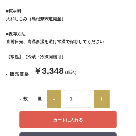
■原材料
大和しじみ（島根県宍道湖産）
■保存方法
直射日光、高温多湿を避け常温で保存してください
【常温】（冷蔵・冷凍同梱可）
販
￥3,348
(税込)
- 販売価格
売
価
-
+
- 数 量
格
カートに入れる