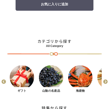
お気に入りに追加
カテゴリから探す
All Category
まん
ギフト
山陰の名産品
海産物
お
特集から探す