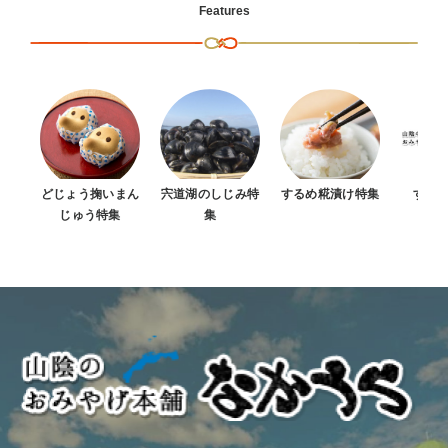
Features
どじょう掬いまん
宍道湖のしじみ特
するめ糀漬け特集
すべ
じゅう特集
集