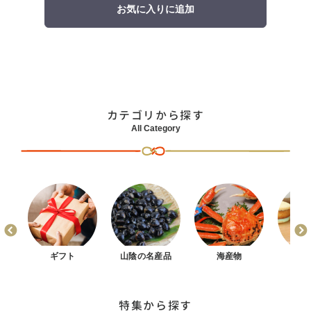
お気に入りに追加
カテゴリから探す
All Category
まん
ギフト
山陰の名産品
海産物
お
特集から探す