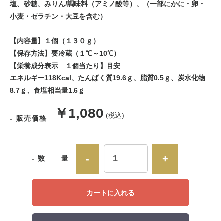
塩、砂糖、みりん/調味料（アミノ酸等）、（一部にかに・卵・
小麦・ゼラチン・大豆を含む）
【内容量】１個（１３０ｇ）
【保存方法】要冷蔵（１℃～10℃）
【栄養成分表示 １個当たり】目安
エネルギー118Kcal、たんぱく質19.6ｇ、脂質0.5ｇ、炭水化物
8.7ｇ、食塩相当量1.6ｇ
販
￥1,080
(税込)
- 販売価格
売
価
-
+
- 数 量
格
カートに入れる