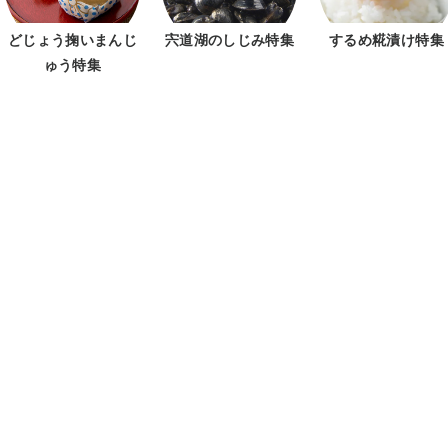
どじょう掬いまんじ
宍道湖のしじみ特集
するめ糀漬け特集
ゅう特集