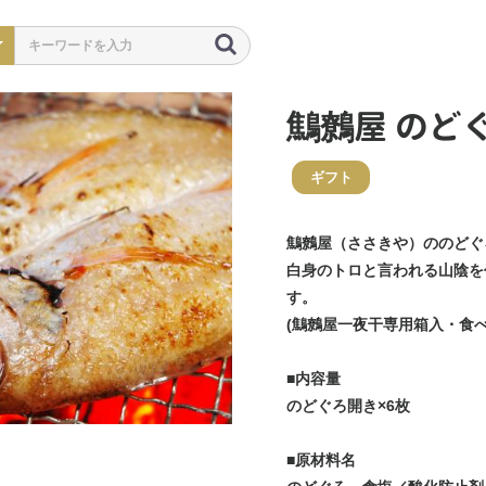
鷦鷯屋 のど
ギフト
鷦鷯屋（ささきや）ののどぐ
白身のトロと言われる山陰を
す。
(鷦鷯屋一夜干専用箱入・食べ
■内容量
のどぐろ開き×6枚
■原材料名