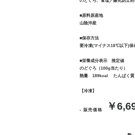
のどぐろ、食塩／酸化防止剤（
■原料原産地
山陰沖産
■保存方法
要冷凍(マイナス18℃以下)
■栄養成分表示 推定値
のどぐろ（100g当たり）
熱量 189kcal たんぱく質
【冷凍】
販
￥6,6
- 販売価格
売
- 