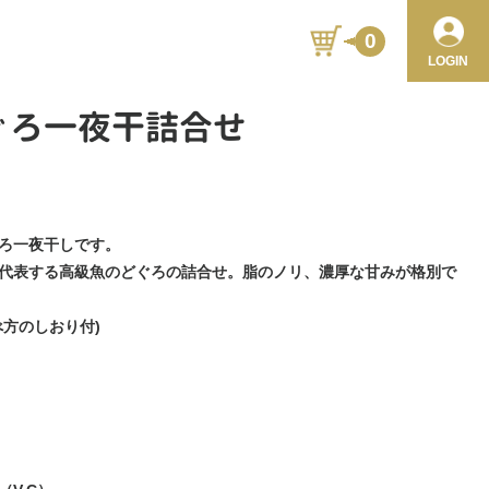
0
LOGIN
ぐろ一夜干詰合せ
ろ一夜干しです。
代表する高級魚のどぐろの詰合せ。脂のノリ、濃厚な甘みが格別で
方のしおり付)