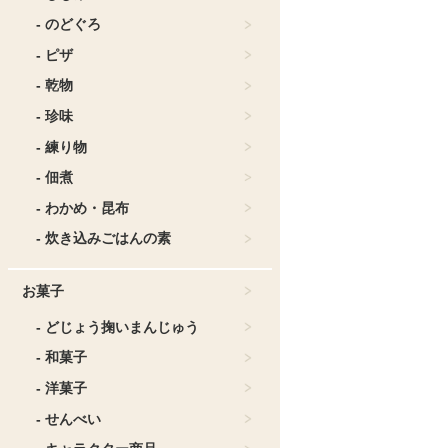
- のどぐろ
- ピザ
- 乾物
- 珍味
- 練り物
- 佃煮
- わかめ・昆布
- 炊き込みごはんの素
お菓子
- どじょう掬いまんじゅう
- 和菓子
- 洋菓子
- せんべい