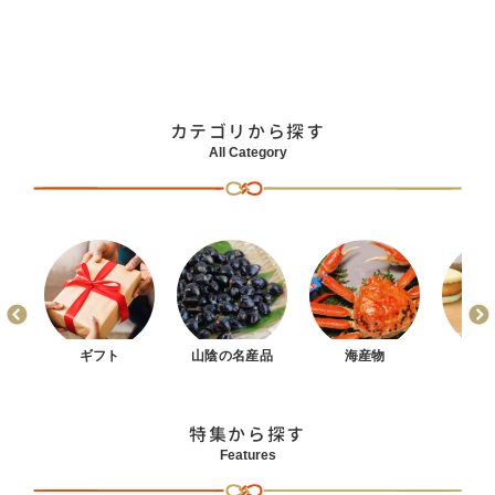
カテゴリから探す
All Category
まん
ギフト
山陰の名産品
海産物
お
特集から探す
Features