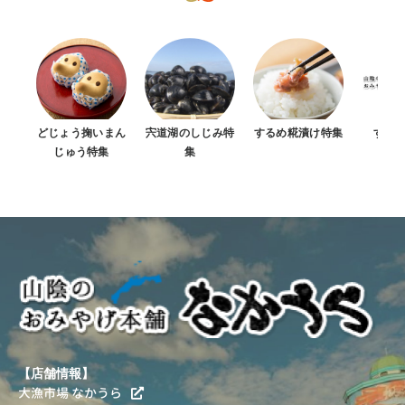
どじょう掬いまん
宍道湖のしじみ特
するめ糀漬け特集
すべ
じゅう特集
集
【店舗情報】
大漁市場 なかうら