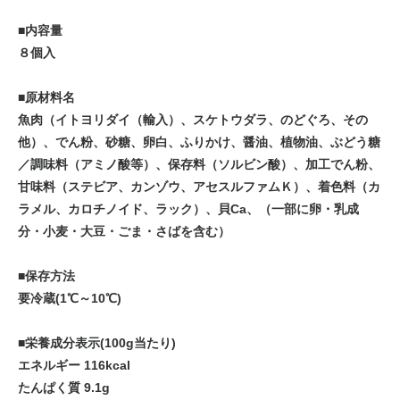
■内容量
８個入
■原材料名
魚肉（イトヨリダイ（輸入）、スケトウダラ、のどぐろ、その
他）、でん粉、砂糖、卵白、ふりかけ、醤油、植物油、ぶどう糖
／調味料（アミノ酸等）、保存料（ソルビン酸）、加工でん粉、
甘味料（ステビア、カンゾウ、アセスルファムＫ）、着色料（カ
ラメル、カロチノイド、ラック）、貝Ca、（一部に卵・乳成
分・小麦・大豆・ごま・さばを含む）
■保存方法
要冷蔵(1℃～10℃)
■栄養成分表示(100g当たり)
エネルギー 116kcal
たんぱく質 9.1g