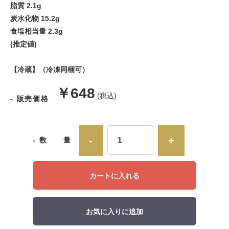
脂質 2.1g
炭水化物 15.2g
食塩相当量 2.3g
(推定値)
【冷蔵】（冷凍同梱可）
販
￥648
(税込)
- 販売価格
売
価
-
+
- 数 量
格
カートに入れる
お気に入りに追加