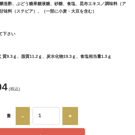
醸造酢、ぶどう糖果糖液糖、砂糖、食塩、昆布エキス／調味料（ア
甘味料（ステビア）、（一部に小麦・大豆を含む）
して下さい
く質9.3ｇ、脂質11.2ｇ、炭水化物19.3ｇ、食塩相当量1.3ｇ
04
(税込)
-
+
数 量