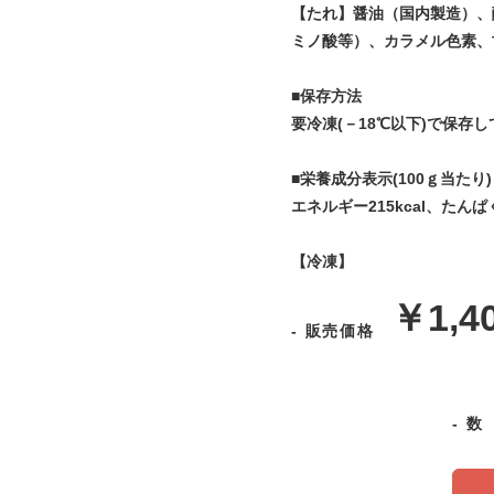
【たれ】醤油（国内製造）、
ミノ酸等）、カラメル色素、
■保存方法
要冷凍(－18℃以下)で保存
■栄養成分表示(100ｇ当たり)
エネルギー215kcal、たんぱ
【冷凍】
販
￥1,4
- 販売価格
売
価
- 
格