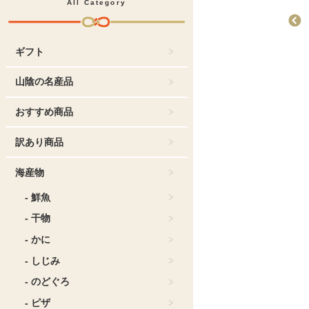
All Category
ギフト
お菓子
おすすめ商品
どじょう掬いまんじ
ゅう
山陰の名産品
おすすめ商品
訳あり商品
海産物
- 鮮魚
- 干物
- かに
- しじみ
- のどぐろ
- ピザ