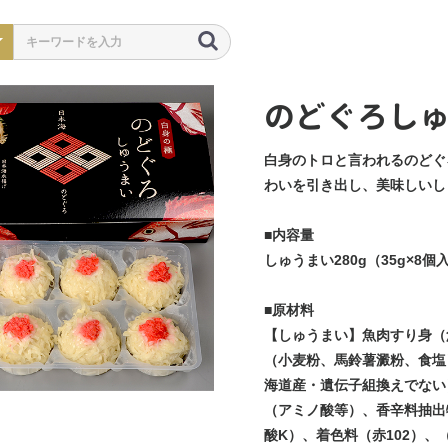
のどぐろしゅ
白身のトロと言われるのどぐ
わいを引き出し、美味しいし
■内容量
しゅうまい280g（35g×8個
■原材料
【しゅうまい】魚肉すり身（
（小麦粉、馬鈴薯澱粉、食塩
海道産・遺伝子組換えでない
（アミノ酸等）、香辛料抽出
酸K）、着色料（赤102）