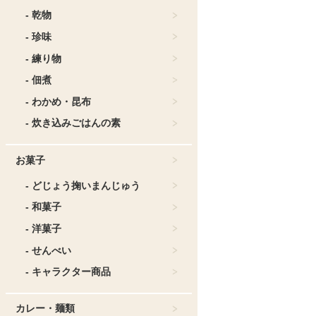
- 乾物
- 珍味
- 練り物
- 佃煮
- わかめ・昆布
- 炊き込みごはんの素
お菓子
- どじょう掬いまんじゅう
- 和菓子
- 洋菓子
- せんべい
- キャラクター商品
カレー・麺類