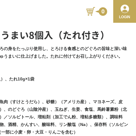
0
LOGIN
うまい8個入（たれ付き）
ろの身をたっぷり使用し、とろける食感とのどぐろの旨味と深い味
ゅうまいに仕上げました。たれに付けてお召し上がりください。
入）、たれ10g×1袋
魚肉（すけとうだら）、砂糖）（アメリカ産）、マヨネーズ、皮
）、のどぐろ（山陰沖産）、玉ねぎ、生姜、食塩、馬鈴薯澱粉（北
）／ソルビトール、増粘剤（加工でん粉、増粘多糖類）、調味料
物、酒精、かんすい、酸味料、リン酸塩（Na）、保存料（ソルビン
、（一部に小麦・卵・大豆・りんごを含む）