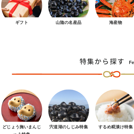
ギフト
山陰の名産品
海産物
特集から探す
Fe
どじょう掬いまんじ
宍道湖のしじみ特集
するめ糀漬け特集