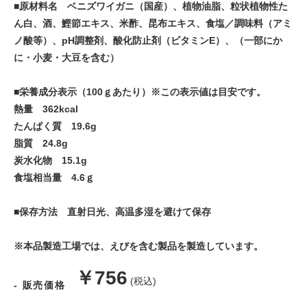
■原材料名 ベニズワイガニ（国産）、植物油脂、粒状植物性た
ん白、酒、鰹節エキス、米酢、昆布エキス、食塩／調味料（アミ
ノ酸等）、pH調整剤、酸化防止剤（ビタミンE）、（一部にか
に・小麦・大豆を含む）
■栄養成分表示（100ｇあたり）※この表示値は目安です。
熱量 362kcal
たんぱく質 19.6g
脂質 24.8g
炭水化物 15.1g
食塩相当量 4.6ｇ
■保存方法 直射日光、高温多湿を避けて保存
※本品製造工場では、えびを含む製品を製造しています。
販
￥756
(税込)
- 販売価格
売