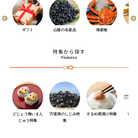
まん
ギフト
山陰の名産品
海産物
お
特集から探す
Features
どじょう掬いまん
宍道湖のしじみ特
するめ糀漬け特集
すべ
じゅう特集
集