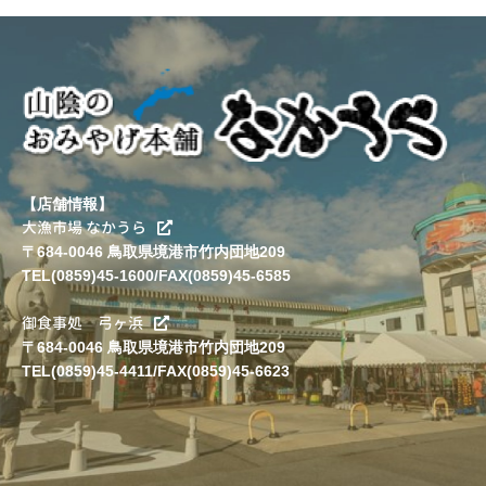
【店舗情報】
大漁市場 なかうら
〒684-0046 鳥取県境港市竹内団地209
TEL(0859)45-1600/FAX(0859)45-6585
御食事処 弓ヶ浜
〒684-0046 鳥取県境港市竹内団地209
TEL(0859)45-4411/FAX(0859)45-6623