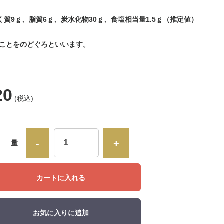
ぱく質9ｇ、脂質6ｇ、炭水化物30ｇ、食塩相当量1.5ｇ（推定値）
ことをのどぐろといいます。
20
(税込)
-
+
数 量
カートに入れる
お気に入りに追加