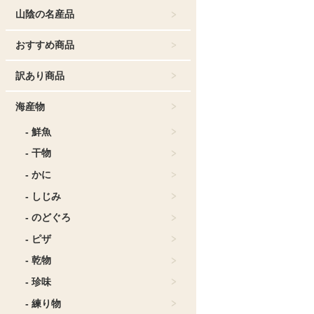
ゅう
山陰の名産品
おすすめ商品
訳あり商品
海産物
- 鮮魚
- 干物
- かに
- しじみ
- のどぐろ
- ピザ
- 乾物
- 珍味
- 練り物