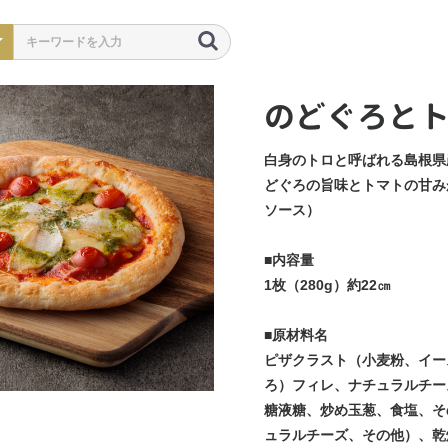
のどぐろと
白身のトロと呼ばれる島根県
どぐろの旨味とトマトの甘み
ソース）
■内容量
1枚（280g）約22㎝
■原材料名
ピザクラスト（小麦粉、イー
ろ）フィレ、ナチュラルチー
糖液糖、炒め玉葱、食塩、そ
ュラルチーズ、その他）、乾