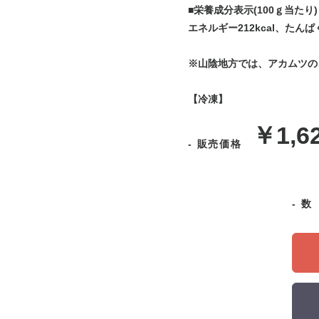
■栄養成分表示(100ｇ当たり)
エネルギー212kcal、たん
※山陰地方では、アカムツの
【冷凍】
販
￥1,6
- 販売価格
売
価
- 
格