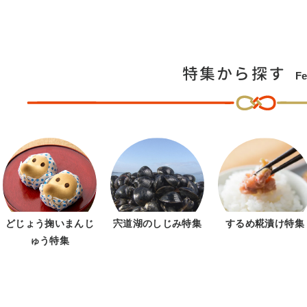
特集から探す
Fe
どじょう掬いまんじ
宍道湖のしじみ特集
するめ糀漬け特集
ゅう特集