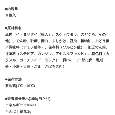
■内容量
８個入
■原材料名
魚肉（イトヨリダイ（輸入）、スケトウダラ、のどぐろ、その
他）、でん粉、砂糖、卵白、ふりかけ、醤油、植物油、ぶどう糖
／調味料（アミノ酸等）、保存料（ソルビン酸）、加工でん粉、
甘味料（ステビア、カンゾウ、アセスルファムＫ）、着色料（カ
ラメル、カロチノイド、ラック）、貝Ca、（一部に卵・乳成
分・小麦・大豆・ごま・さばを含む）
■保存方法
要冷蔵(1℃～10℃)
■栄養成分表示(100g当たり)
エネルギー 116kcal
たんぱく質 9.1g