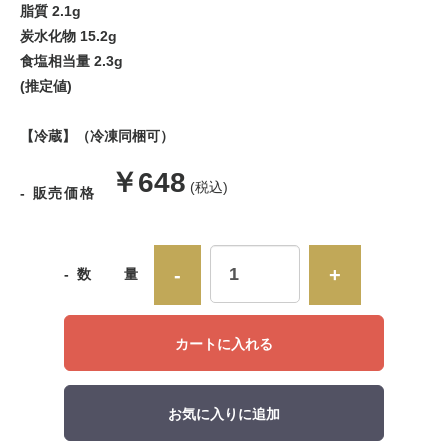
脂質 2.1g
炭水化物 15.2g
食塩相当量 2.3g
(推定値)
【冷蔵】（冷凍同梱可）
販
￥648
(税込)
- 販売価格
売
価
-
+
- 数 量
格
カートに入れる
お気に入りに追加