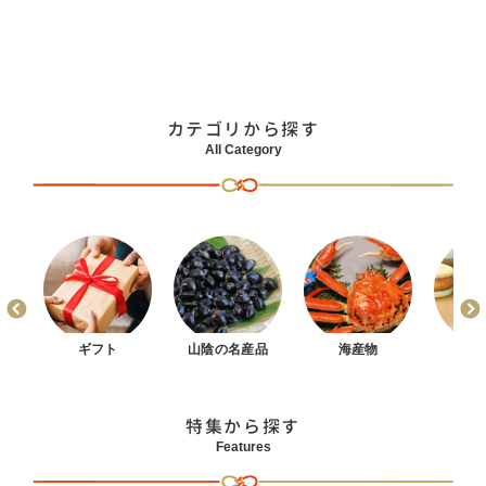
カテゴリから探す
All Category
まん
ギフト
山陰の名産品
海産物
お
特集から探す
Features