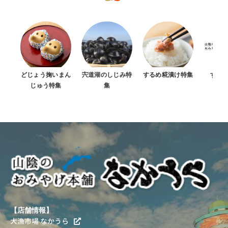
どじょう掬いまん
宍道湖のしじみ特
するめ糀漬け特集
すべ
じゅう特集
集
【店舗情報】
大漁市場 なかうら