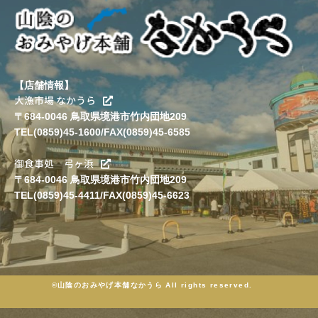
【店舗情報】
大漁市場 なかうら
〒684-0046 鳥取県境港市竹内団地209
TEL(0859)45-1600/FAX(0859)45-6585
御食事処 弓ヶ浜
〒684-0046 鳥取県境港市竹内団地209
TEL(0859)45-4411/FAX(0859)45-6623
©山陰のおみやげ本舗なかうら All rights reserved.