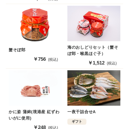
売
価
格
海のおしどりセット（蟹そ
蟹そぼ郎
ぼ郎・喉黒ほぐ子）
販
￥756
(税込)
販
￥1,512
(税込)
売
売
価
価
格
格
一夜干詰合せA
かに姿 蒲鉾(境港産 紅ずわ
いがに使用)
ギフト
販
￥248
(税込)