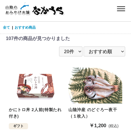
全て
|
おすすめ商品
107件
の商品が見つかりました
かにトロ丼 2人前(特製たれ
山陰沖産 のどぐろ一夜干
付き)
（１枚入）
販
￥1,200
(税込)
ギフト