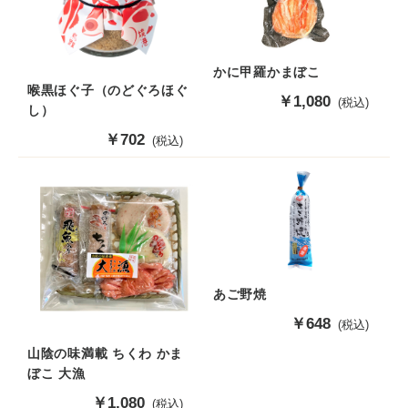
かに甲羅かまぼこ
喉黒ほぐ子（のどぐろほぐ
販
￥1,080
(税込)
し）
売
価
販
￥702
(税込)
格
売
価
格
あご野焼
販
￥648
(税込)
売
山陰の味満載 ちくわ かま
価
ぼこ 大漁
格
販
￥1,080
(税込)