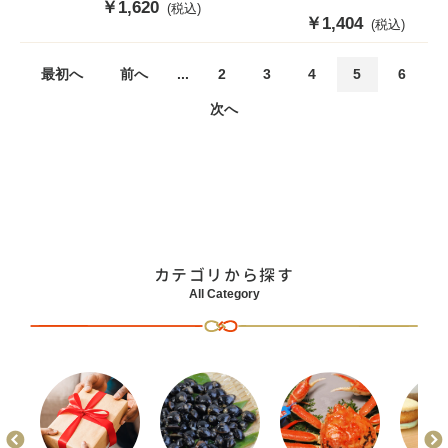
販
￥1,620
(税込)
販
￥1,404
(税込)
売
売
価
価
格
最初へ
前へ
...
2
3
4
5
6
格
次へ
カテゴリから探す
All Category