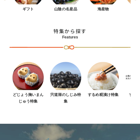
まん
ギフト
山陰の名産品
海産物
お
特集から探す
Features
どじょう掬いまん
宍道湖のしじみ特
するめ糀漬け特集
すべ
じゅう特集
集