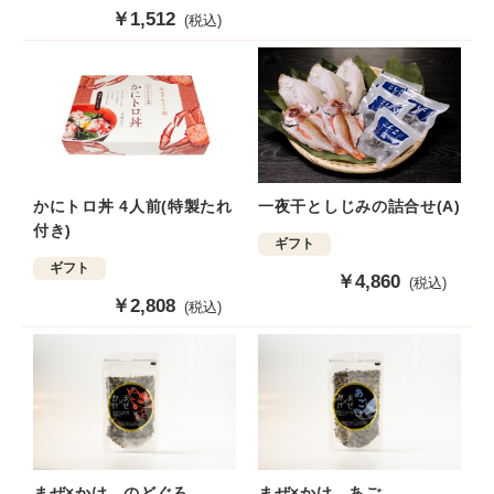
売
販
￥1,512
(税込)
価
売
格
価
格
一夜干としじみの詰合せ(A)
かにトロ丼 4人前(特製たれ
付き)
ギフト
ギフト
販
￥4,860
(税込)
売
販
￥2,808
(税込)
価
売
格
価
格
まぜ×かけ のどぐろ
まぜ×かけ あご