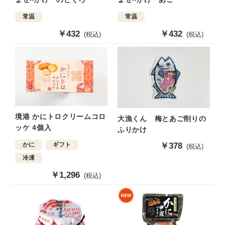
常温
常温
販
￥432
販
￥432
(税込)
(税込)
売
売
価
価
格
格
境港 かにトロクリームコロ
大漁くん 梅とあご削りの
ッケ 4個入
ふりかけ
かに
ギフト
販
￥378
(税込)
売
冷凍
価
販
￥1,296
格
(税込)
売
価
格