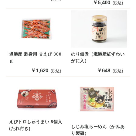
販
￥5,400
(税込)
売
売
価
価
格
格
境港産 刺身用 甘えび 300
のり佃煮（境港産紅ずわい
ｇ
がに入）
販
￥1,620
販
￥648
(税込)
(税込)
売
売
価
価
格
格
えびトロしゅうまい 8個入
しじみ塩らーめん（かみあ
(たれ付き)
り製麺）